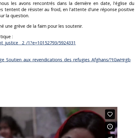
nous les avons rencontrés dans la dernière en date, l'église du
 tentent de résister au froid, en l'attente d'une réponse positive
r la question.
mé une grève de la faim pour les soutenir.
tique :
t_justice__2_/1?e=10152793/5924331
lge_Soutien_aux_revendications_des_refugies_Afghans/?tGwHrgb