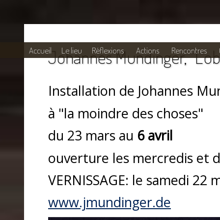
Aller au contenu principal
Accueil
Le lieu
Réflexions
Actions
Rencontres
Johannes Mundinger, "L'ob
Vous êtes ici
Installation de Johannes Mu
à "la moindre des choses"
du 23 mars au
6 avril
ouverture les mercredis et 
VERNISSAGE: le samedi 22 m
www.jmundinger.de